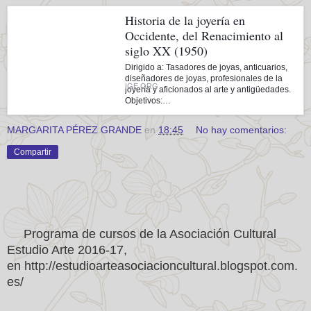
Historia de la joyería en
Occidente, del Renacimiento al
siglo XX (1950)
Dirigido a: Tasadores de joyas, anticuarios,
diseñadores de joyas, profesionales de la
IGE.ORG
joyería y aficionados al arte y antigüedades.
Objetivos:…
MARGARITA PÉREZ GRANDE
en
18:45
No hay comentarios:
Compartir
Programa de cursos de la Asociación Cultural
Estudio Arte 2016-17,
en http://estudioarteasociacioncultural.blogspot.com.
es/