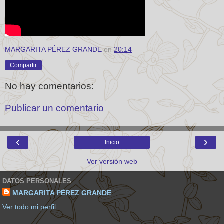
MARGARITA PÉREZ GRANDE
en
20:14
Compartir
No hay comentarios:
Publicar un comentario
‹
›
Inicio
Ver versión web
DATOS PERSONALES
MARGARITA PÉREZ GRANDE
Ver todo mi perfil